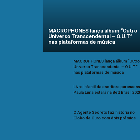
MACROPHONES lança álbum “Outro
Universo Transcendental – O.U.T.”
nas plataformas de música
MACROPHONES lança álbum “Outro
Universo Transcendental – O.U.T.”
nas plataformas de música
Livro infantil da escritora paranaen
Paula Lima estará na Bett Brasil 202
O Agente Secreto faz história no
Globo de Ouro com dois prêmios