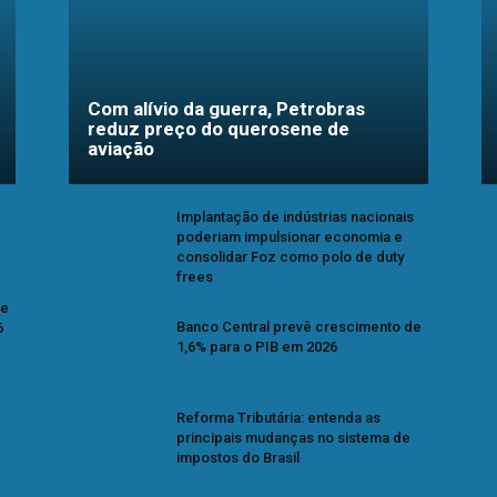
Com alívio da guerra, Petrobras
reduz preço do querosene de
aviação
Implantação de indústrias nacionais
poderiam impulsionar economia e
consolidar Foz como polo de duty
frees
se
Banco Central prevê crescimento de
6
1,6% para o PIB em 2026
Reforma Tributária: entenda as
principais mudanças no sistema de
impostos do Brasil