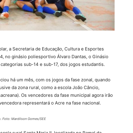
ar, a Secretaria de Educação, Cultura e Esportes
4, no ginásio poliesportivo Álvaro Dantas, o Ginásio
s categorias sub-14 e sub-17, dos jogos estudantis.
niciou há um mês, com os jogos da fase zonal, quando
usive da zona rural, como a escola João Câncio,
sacreana). Os vencedores da fase municipal agora irão
 vencedora representará o Acre na fase nacional.
co. Foto: Mardilson Gomes/SEE
cola rural Santa Maria II, localizada no Ramal da