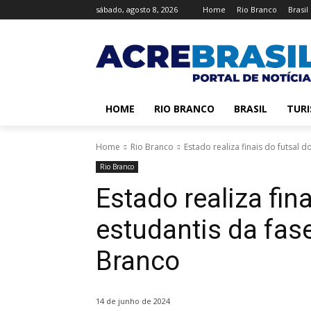
sábado, agosto 8, 2026
Home
Rio Branco
Brasil
HOME
RIO BRANCO
BRASIL
TUR
Home
Rio Branco
Estado realiza finais do futsal d
Rio Branco
Estado realiza fin
estudantis da fas
Branco
14 de junho de 2024