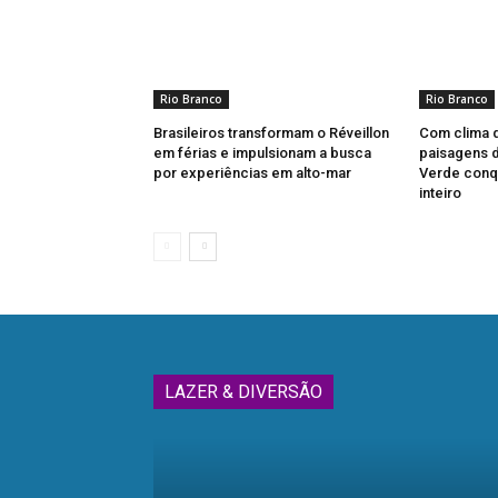
Rio Branco
Rio Branco
Brasileiros transformam o Réveillon
Com clima 
em férias e impulsionam a busca
paisagens d
por experiências em alto-mar
Verde conqu
inteiro
LAZER & DIVERSÃO