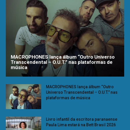
MACROPHONES lança álbum “Outro Universo
Transcendental – O.U.T.” nas plataformas de
música
MACROPHONES lança álbum “Outro
Universo Transcendental – O.U.T.” nas
plataformas de música
Livro infantil da escritora paranaense
Paula Lima estará na Bett Brasil 2026