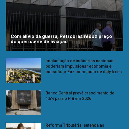
Com alívio da guerra, Petrobras reduz preço
do querosene de aviação
Implantação de indústrias nacionais
poderiam impulsionar economia e
consolidar Foz como polo de duty frees
Banco Central prevê crescimento de
1,6% para o PIB em 2026
Reforma Tributária: entenda as