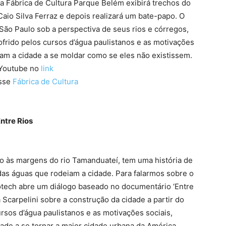
 da Fábrica de Cultura Parque Belém exibirá trechos do
Caio Silva Ferraz e depois realizará um bate-papo. O
São Paulo sob a perspectiva de seus rios e córregos,
ofrido pelos cursos d’água paulistanos e as motivações
ram a cidade a se moldar como se eles não existissem.
 Youtube no
link
esse
Fábrica de Cultura
ntre Rios
do às margens do rio Tamanduateí, tem uma história de
as águas que rodeiam a cidade. Para falarmos sobre o
iotech abre um diálogo baseado no documentário ‘Entre
 Scarpelini sobre a construção da cidade a partir do
rsos d’água paulistanos e as motivações sociais,
dade a se tornar a maior cidade urbana da América