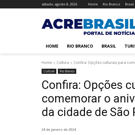
sábado, agosto 8, 2026
Home
Rio Branco
Brasil
HOME
RIO BRANCO
BRASIL
TUR
Home
Cultura
Confira: Opções culturais para com
Cultura
Rio Branco
Confira: Opções cu
comemorar o aniv
da cidade de São 
24 de janeiro de 2024