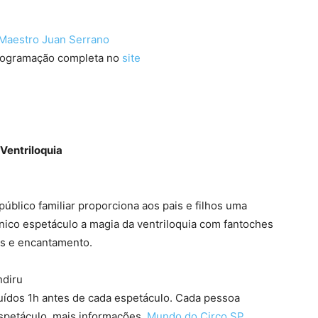
l Maestro Juan Serrano
programação completa no
site
Ventriloquia
público familiar proporciona aos pais e filhos uma
nico espetáculo a magia da ventriloquia com fantoches
as e encantamento.
ndiru
buídos 1h antes de cada espetáculo. Cada pessoa
espetáculo, mais informações
Mundo do Circo SP