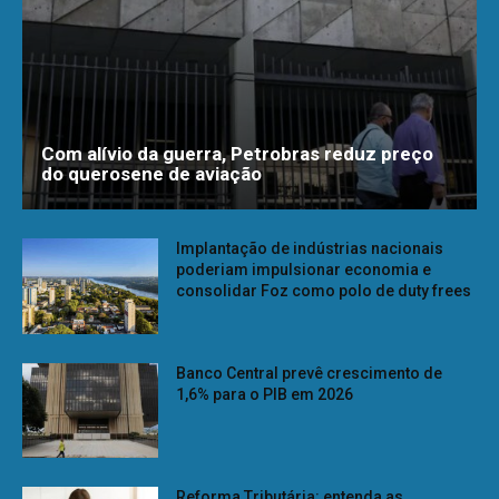
Com alívio da guerra, Petrobras reduz preço
do querosene de aviação
Implantação de indústrias nacionais
poderiam impulsionar economia e
consolidar Foz como polo de duty frees
Banco Central prevê crescimento de
1,6% para o PIB em 2026
Reforma Tributária: entenda as