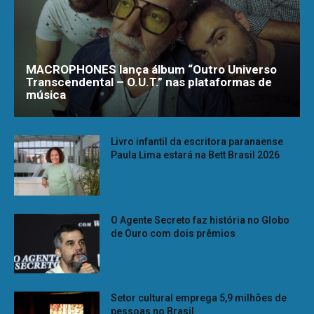
MACROPHONES lança álbum “Outro Universo
Transcendental – O.U.T.” nas plataformas de
música
Livro infantil da escritora paranaense
Paula Lima estará na Bett Brasil 2026
O Agente Secreto faz história no Globo
de Ouro com dois prêmios
Setor cultural emprega 5,9 milhões de
pessoas no Brasil