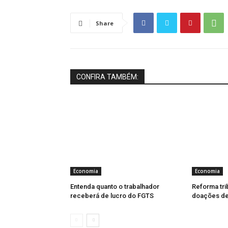
Share
CONFIRA TAMBÉM:
Economia
Economia
Entenda quanto o trabalhador
Reforma tri
receberá de lucro do FGTS
doações de 