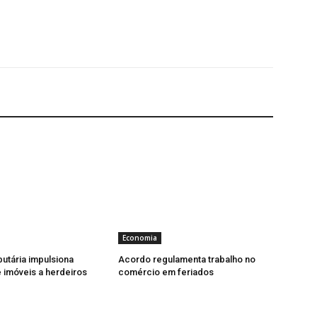
Economia
butária impulsiona
Acordo regulamenta trabalho no
imóveis a herdeiros
comércio em feriados