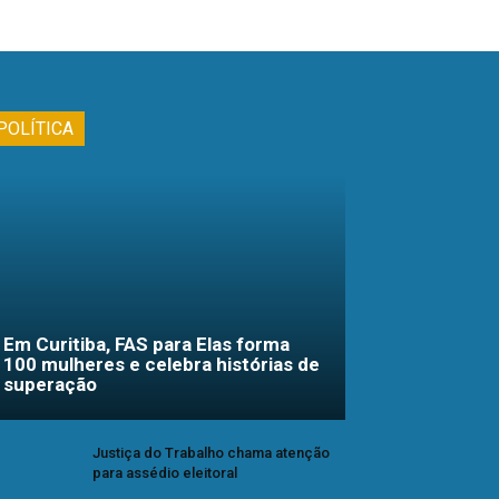
POLÍTICA
Em Curitiba, FAS para Elas forma
100 mulheres e celebra histórias de
superação
Justiça do Trabalho chama atenção
para assédio eleitoral