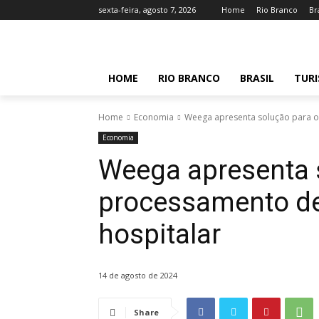
sexta-feira, agosto 7, 2026
Home
Rio Branco
Br
HOME
RIO BRANCO
BRASIL
TUR
Home
Economia
Weega apresenta solução para o
Economia
Weega apresenta 
processamento de
hospitalar
14 de agosto de 2024
Share