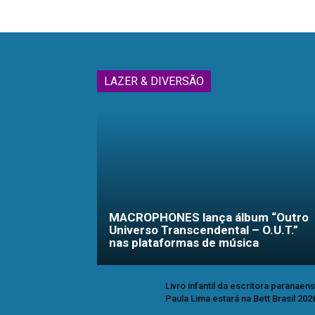
LAZER & DIVERSÃO
MACROPHONES lança álbum “Outro
Universo Transcendental – O.U.T.”
nas plataformas de música
Livro infantil da escritora paranaen
Paula Lima estará na Bett Brasil 202