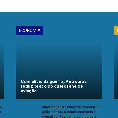
ECONOMIA
Com alívio da guerra, Petrobras
reduz preço do querosene de
aviação
se
Implantação de indústrias nacionais
6
poderiam impulsionar economia e
consolidar Foz como polo de duty