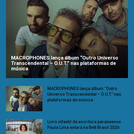
MACROPHONES lança álbum “Outro Universo
Transcendental – O.U.T.” nas plataformas de
música
MACROPHONES lança álbum “Outro
Universo Transcendental – O.U.T.” nas
plataformas de música
Livro infantil da escritora paranaense
Paula Lima estará na Bett Brasil 2026