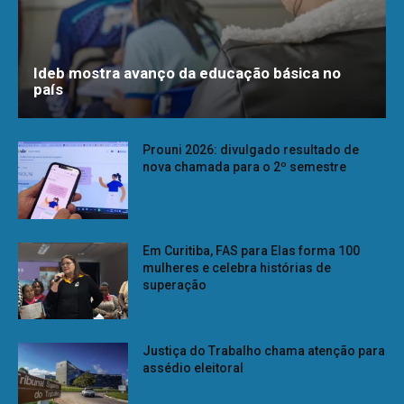
Ideb mostra avanço da educação básica no
país
Prouni 2026: divulgado resultado de
nova chamada para o 2º semestre
Em Curitiba, FAS para Elas forma 100
mulheres e celebra histórias de
superação
Justiça do Trabalho chama atenção para
assédio eleitoral