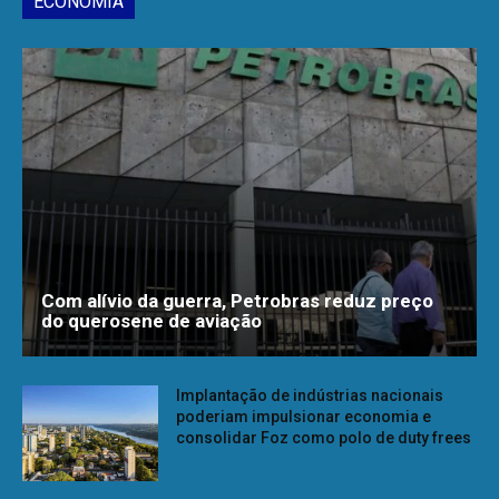
ECONOMIA
Com alívio da guerra, Petrobras reduz preço
do querosene de aviação
Implantação de indústrias nacionais
poderiam impulsionar economia e
consolidar Foz como polo de duty frees