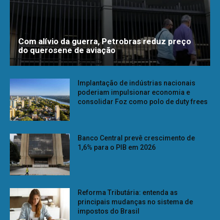
Com alívio da guerra, Petrobras reduz preço
do querosene de aviação
Implantação de indústrias nacionais
poderiam impulsionar economia e
consolidar Foz como polo de duty frees
Banco Central prevê crescimento de
1,6% para o PIB em 2026
Reforma Tributária: entenda as
principais mudanças no sistema de
impostos do Brasil