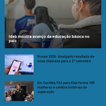
Ideb mostra avanço da educação básica no
país
Prouni 2026: divulgado resultado de
nova chamada para o 2º semestre
Em Curitiba, FAS para Elas forma 100
mulheres e celebra histórias de
superação