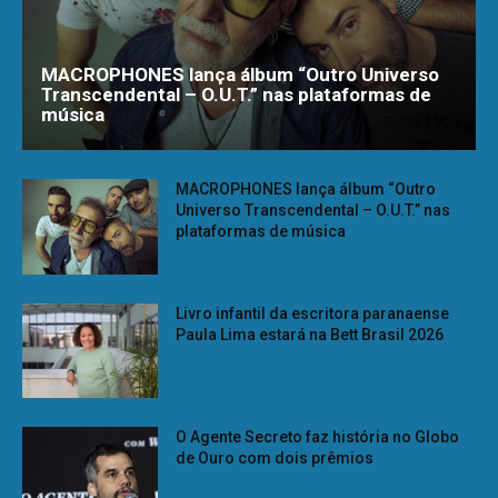
MACROPHONES lança álbum “Outro Universo
Transcendental – O.U.T.” nas plataformas de
música
MACROPHONES lança álbum “Outro
Universo Transcendental – O.U.T.” nas
plataformas de música
Livro infantil da escritora paranaense
Paula Lima estará na Bett Brasil 2026
O Agente Secreto faz história no Globo
de Ouro com dois prêmios