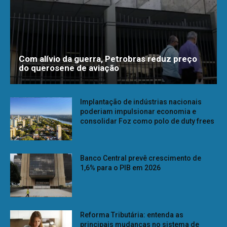
Com alívio da guerra, Petrobras reduz preço
do querosene de aviação
Implantação de indústrias nacionais
poderiam impulsionar economia e
consolidar Foz como polo de duty frees
Banco Central prevê crescimento de
1,6% para o PIB em 2026
Reforma Tributária: entenda as
principais mudanças no sistema de