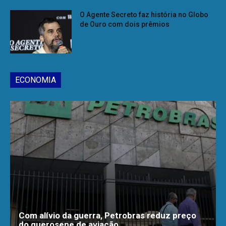
O Agente Secreto faz história no Globo
de Ouro com dois prêmios
ECONOMIA
Com alívio da guerra, Petrobras reduz preço
do querosene de aviação