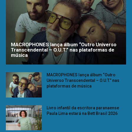
MACROPHONES lança álbum “Outro Universo
Transcendental – O.U.T.” nas plataformas de
música
MACROPHONES lança álbum “Outro
Universo Transcendental – O.U.T.” nas
plataformas de música
Livro infantil da escritora paranaense
Paula Lima estará na Bett Brasil 2026