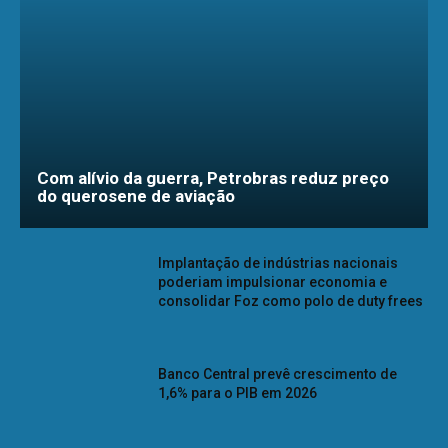
Com alívio da guerra, Petrobras reduz preço
do querosene de aviação
Implantação de indústrias nacionais
poderiam impulsionar economia e
consolidar Foz como polo de duty frees
Banco Central prevê crescimento de
1,6% para o PIB em 2026