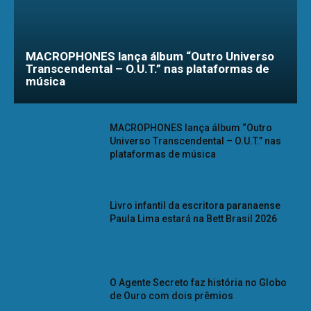
MACROPHONES lança álbum “Outro Universo
Transcendental – O.U.T.” nas plataformas de
música
MACROPHONES lança álbum “Outro
Universo Transcendental – O.U.T.” nas
plataformas de música
Livro infantil da escritora paranaense
Paula Lima estará na Bett Brasil 2026
O Agente Secreto faz história no Globo
de Ouro com dois prêmios