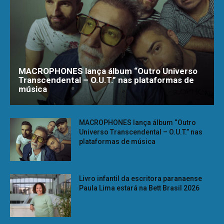
MACROPHONES lança álbum “Outro Universo
Transcendental – O.U.T.” nas plataformas de
música
MACROPHONES lança álbum “Outro
Universo Transcendental – O.U.T.” nas
plataformas de música
Livro infantil da escritora paranaense
Paula Lima estará na Bett Brasil 2026