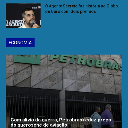
O Agente Secreto faz história no Globo
de Ouro com dois prêmios
ECONOMIA
Com alívio da guerra, Petrobras reduz preço
do querosene de aviação