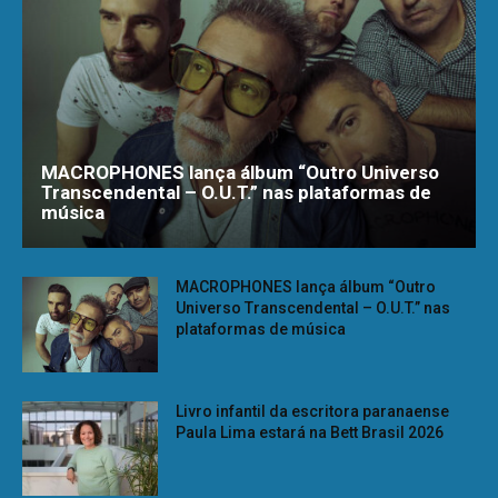
MACROPHONES lança álbum “Outro Universo
Transcendental – O.U.T.” nas plataformas de
música
MACROPHONES lança álbum “Outro
Universo Transcendental – O.U.T.” nas
plataformas de música
Livro infantil da escritora paranaense
Paula Lima estará na Bett Brasil 2026