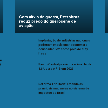
Com alívio da guerra, Petrobras
reduz preço do querosene de
aviação
Implantação de indústrias nacionais
poderiam impulsionar economia e
consolidar Foz como polo de duty
frees
se
Banco Central prevê crescimento de
6
1,6% para o PIB em 2026
Reforma Tributária: entenda as
principais mudanças no sistema de
impostos do Brasil