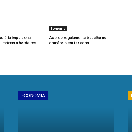
Economia
butária impulsiona
Acordo regulamenta trabalho no
imóveis a herdeiros
comércio em feriados
ECONOMIA