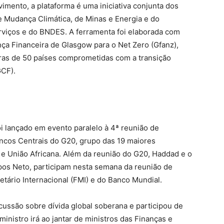
mento, a plataforma é uma iniciativa conjunta dos
e Mudança Climática, de Minas e Energia e do
rviços e do BNDES. A ferramenta foi elaborada com
nça Financeira de Glasgow para o Net Zero (Gfanz),
eiras de 50 países comprometidas com a transição
GCF).
oi lançado em evento paralelo à 4ª reunião de
ancos Centrais do G20, grupo das 19 maiores
 e União Africana. Além da reunião do G20, Haddad e o
os Neto, participam nesta semana da reunião de
tário Internacional (FMI) e do Banco Mundial.
cussão sobre dívida global soberana e participou de
inistro irá ao jantar de ministros das Finanças e