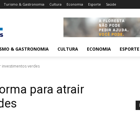
Turismo & Gastronomia
Cultura
Economia
Esporte
Saúde
ISMO & GASTRONOMIA
CULTURA
ECONOMIA
ESPORTE
ir investimentos verdes
forma para atrair
des