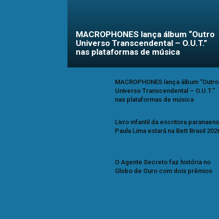
MACROPHONES lança álbum “Outro
Universo Transcendental – O.U.T.”
nas plataformas de música
MACROPHONES lança álbum “Outro
Universo Transcendental – O.U.T.”
nas plataformas de música
Livro infantil da escritora paranaen
Paula Lima estará na Bett Brasil 202
O Agente Secreto faz história no
Globo de Ouro com dois prêmios