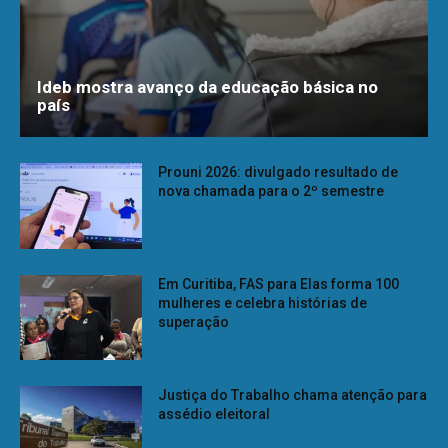
Ideb mostra avanço da educação básica no
país
Prouni 2026: divulgado resultado de
nova chamada para o 2º semestre
Em Curitiba, FAS para Elas forma 100
mulheres e celebra histórias de
superação
Justiça do Trabalho chama atenção para
assédio eleitoral