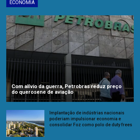
ECONOMIA
Com alívio da guerra, Petrobras reduz preço
do querosene de aviação
Implantação de indústrias nacionais
poderiam impulsionar economia e
consolidar Foz como polo de duty frees