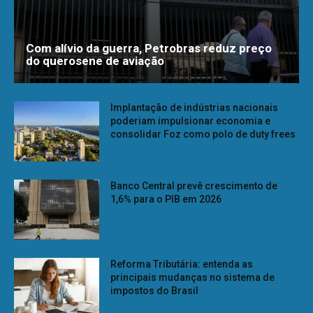
Com alívio da guerra, Petrobras reduz preço
do querosene de aviação
Implantação de indústrias nacionais
poderiam impulsionar economia e
consolidar Foz como polo de duty frees
Banco Central prevê crescimento de
1,6% para o PIB em 2026
Reforma Tributária: entenda as
principais mudanças no sistema de
impostos do Brasil