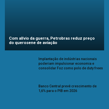
Com alívio da guerra, Petrobras reduz preço
do querosene de aviação
Implantação de indústrias nacionais
poderiam impulsionar economia e
consolidar Foz como polo de duty frees
Banco Central prevê crescimento de
1,6% para o PIB em 2026