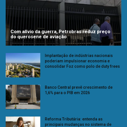
Com alívio da guerra, Petrobras reduz preço
do querosene de aviação
Implantação de indústrias nacionais
poderiam impulsionar economia e
consolidar Foz como polo de duty frees
Banco Central prevê crescimento de
1,6% para o PIB em 2026
Reforma Tributária: entenda as
principais mudanças no sistema de