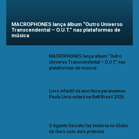
MACROPHONES lança álbum “Outro Universo
Transcendental – O.U.T.” nas plataformas de
música
MACROPHONES lança álbum “Outro
Universo Transcendental – O.U.T.” nas
plataformas de música
Livro infantil da escritora paranaense
Paula Lima estará na Bett Brasil 2026
O Agente Secreto faz história no Globo
de Ouro com dois prêmios