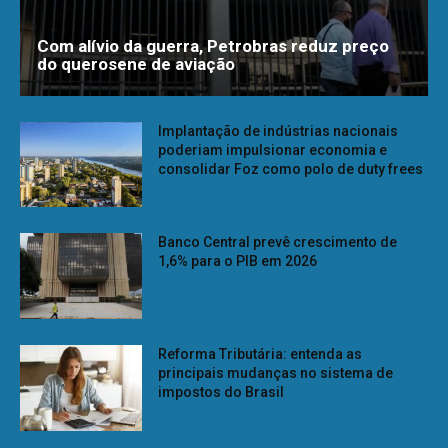
Com alívio da guerra, Petrobras reduz preço
do querosene de aviação
Implantação de indústrias nacionais
poderiam impulsionar economia e
consolidar Foz como polo de duty frees
Banco Central prevê crescimento de
1,6% para o PIB em 2026
Reforma Tributária: entenda as
principais mudanças no sistema de
impostos do Brasil