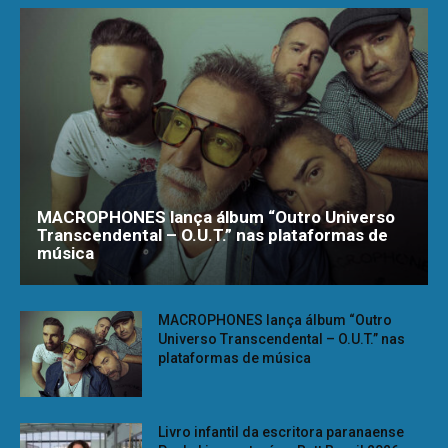
MACROPHONES lança álbum “Outro Universo
Transcendental – O.U.T.” nas plataformas de
música
MACROPHONES lança álbum “Outro
Universo Transcendental – O.U.T.” nas
plataformas de música
Livro infantil da escritora paranaense