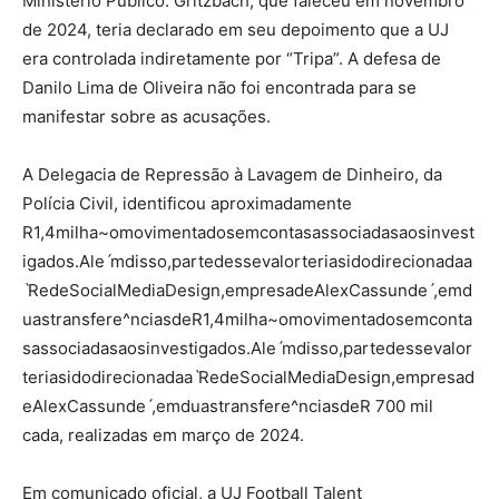
Ministério Público. Gritzbach, que faleceu em novembro
de 2024, teria declarado em seu depoimento que a UJ
era controlada indiretamente por “Tripa”. A defesa de
Danilo Lima de Oliveira não foi encontrada para se
manifestar sobre as acusações.
A Delegacia de Repressão à Lavagem de Dinheiro, da
Polícia Civil, identificou aproximadamente
R
1,4milha~omovimentadosemcontasassociadasaosinvest
igados.Aleˊmdisso,partedessevalorteriasidodirecionadaa
ˋRedeSocialMediaDesign,empresadeAlexCassundeˊ,emd
uastransfere^nciasdeR
1
,
4
mi
l
h
a
~
o
m
o
v
im
e
n
t
a
d
ose
m
co
n
t
a
s
a
ssoc
ia
d
a
s
a
os
in
v
es
t
i
g
a
d
os
.
A
l
e
ˊ
m
d
i
sso
,
p
a
r
t
e
d
esse
v
a
l
or
t
er
ia
s
i
d
o
d
i
rec
i
o
na
d
a
a
ˋ
R
e
d
e
S
oc
ia
lM
e
d
ia
Des
i
g
n
,
e
m
p
res
a
d
e
A
l
e
x
C
a
ss
u
n
d
e
ˊ
,
e
m
d
u
a
s
t
r
an
s
f
er
e
^
n
c
ia
s
d
e
R
700 mil
cada, realizadas em março de 2024.
Em comunicado oficial, a UJ Football Talent