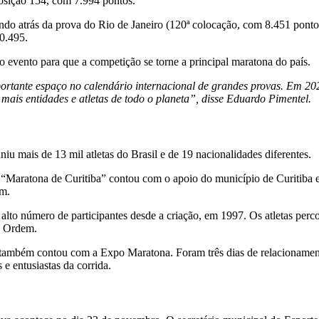
posição 154, com 7.994 pontos.
cando atrás da prova do Rio de Janeiro (120ª colocação, com 8.451 ponto
0.495.
o evento para que a competição se torne a principal maratona do país.
ortante espaço no calendário internacional de grandes provas. Em 20
ais entidades e atletas de todo o planeta”, disse Eduardo Pimentel.
 mais de 13 mil atletas do Brasil e de 19 nacionalidades diferentes.
a “Maratona de Curitiba” contou com o apoio do município de Curitiba 
km.
alto número de participantes desde a criação, em 1997. Os atletas perc
a Ordem.
á também contou com a Expo Maratona. Foram três dias de relacionament
 e entusiastas da corrida.