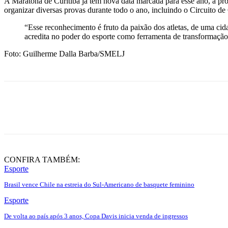
A Maratona de Curitiba já tem nova data marcada para esse ano, a pro
organizar diversas provas durante todo o ano, incluindo o Circuito de
“Esse reconhecimento é fruto da paixão dos atletas, de uma cid
acredita no poder do esporte como ferramenta de transformação d
Foto: Guilherme Dalla Barba/SMELJ
Share
CONFIRA TAMBÉM:
Esporte
Brasil vence Chile na estreia do Sul-Americano de basquete feminino
Esporte
De volta ao país após 3 anos, Copa Davis inicia venda de ingressos