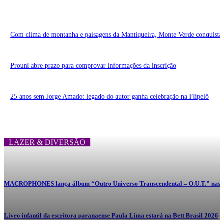
Com clima de montanha e paisagens da Mantiqueira, Monte Verde conquista 
Prouni abre prazo para comprovar informações da inscrição
25 anos sem Jorge Amado: legado do autor ganha celebração na Flipelô
LAZER & DIVERSÃO
MACROPHONES lança álbum “Outro Universo Transcendental – O.U.T.” nas 
Livro infantil da escritora paranaense Paula Lima estará na Bett Brasil 2026