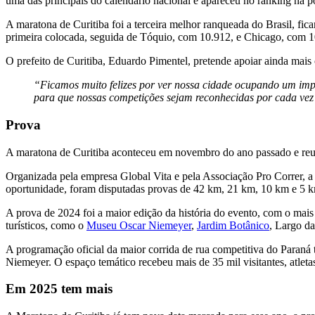
uma das principais do calendário nacional e apareceu no ranking na 
A maratona de Curitiba foi a terceira melhor ranqueada do Brasil, fi
primeira colocada, seguida de Tóquio, com 10.912, e Chicago, com 1
O prefeito de Curitiba, Eduardo Pimentel, pretende apoiar ainda mais 
“Ficamos muito felizes por ver nossa cidade ocupando um imp
para que nossas competições sejam reconhecidas por cada vez m
Prova
A maratona de Curitiba aconteceu em novembro do ano passado e reuniu
Organizada pela empresa Global Vita e pela Associação Pro Correr, 
oportunidade, foram disputadas provas de 42 km, 21 km, 10 km e 5 
A prova de 2024 foi a maior edição da história do evento, com o mais 
turísticos, como o
Museu Oscar Niemeyer
,
Jardim Botânico
, Largo d
A programação oficial da maior corrida de rua competitiva do Paran
Niemeyer. O espaço temático recebeu mais de 35 mil visitantes, atletas
Em 2025 tem mais