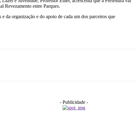
Lazer e Juventude, Professor Euler, acrescenta que a Prefeitura vai
onal Revezamento entre Parques.
es e da organização e do apoio de cada um dos parceiros que
- Publicidade -