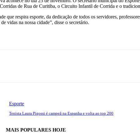
va acontece no dia 23 de novembro. O secretário municipal do Esporte, 
 Corridas de Rua de Curitiba, o Circuito Infantil de Corrida e o tradici
ade que respira esporte, da dedicação de todos os servidores, professor
e vidas na nossa cidade”, disse o secretário.
Esporte
Tenista Laura Pigossi é campeã na Espanha e volta ao top 200
MAIS POPULARES HOJE