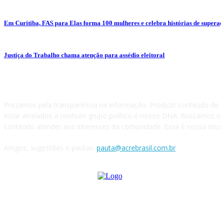
Em Curitiba, FAS para Elas forma 100 mulheres e celebra histórias de super
Justiça do Trabalho chama atenção para assédio eleitoral
Sobre nós
Prezamos pela transparência na informação. Produzir conteúdo de
estar atrelados a nenhum grupo político é nosso DNA. Buscamos
conteúdo atender aos interesses da comunidade. Essa é nossa mis
Artigos, sugestões e pautas:
pauta@acrebrasil.com.br