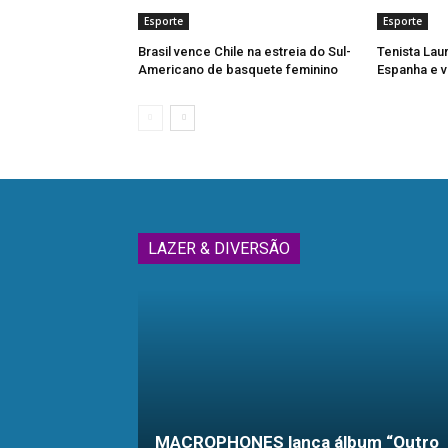
Esporte
Esporte
Brasil vence Chile na estreia do Sul-
Tenista Lau
Americano de basquete feminino
Espanha e v
LAZER & DIVERSÃO
MACROPHONES lança álbum “Outro