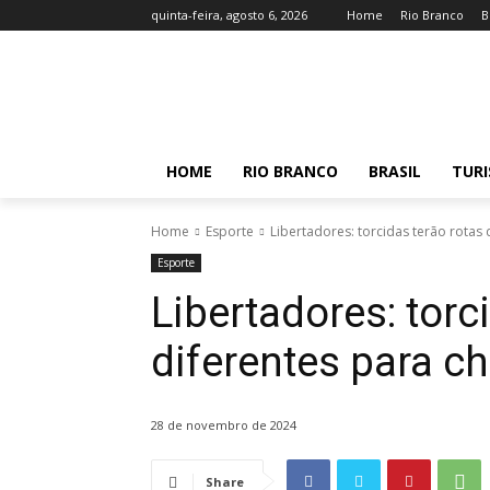
quinta-feira, agosto 6, 2026
Home
Rio Branco
B
HOME
RIO BRANCO
BRASIL
TUR
Home
Esporte
Libertadores: torcidas terão rotas 
Esporte
Libertadores: torc
diferentes para c
28 de novembro de 2024
Share