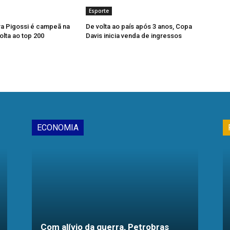
Esporte
ra Pigossi é campeã na
De volta ao país após 3 anos, Copa
olta ao top 200
Davis inicia venda de ingressos
ECONOMIA
Com alívio da guerra, Petrobras