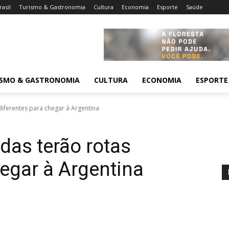
rasil
Turismo & Gastronomia
Cultura
Economia
Esporte
Saúde
ISMO & GASTRONOMIA
CULTURA
ECONOMIA
ESPORTE
diferentes para chegar à Argentina
idas terão rotas
hegar à Argentina