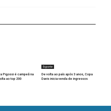
Esporte
ra Pigossi é campeã na
De volta ao país após 3 anos, Copa
olta ao top 200
Davis inicia venda de ingressos