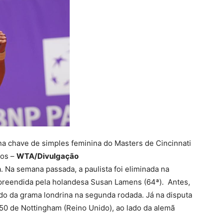
 na chave de simples feminina do Masters de Cincinnati
nos –
WTA/Divulgação
. Na semana passada, a paulista foi eliminada na
rpreendida pela holandesa Susan Lamens (64ª). Antes,
do da grama londrina na segunda rodada. Já na disputa
250 de Nottingham (Reino Unido), ao lado da alemã