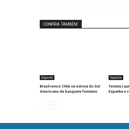
CONFIRA TAMBÉM:
Esporte
Esporte
Brasil vence Chile na estreia do Sul-
Tenista Lau
Americano de basquete feminino
Espanha e v