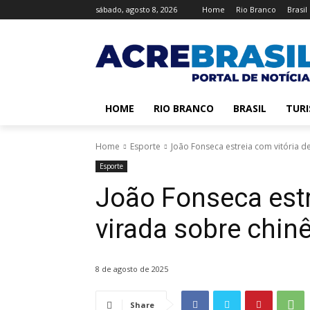
sábado, agosto 8, 2026
Home
Rio Branco
Brasil
HOME
RIO BRANCO
BRASIL
TUR
Home
Esporte
João Fonseca estreia com vitória d
Esporte
João Fonseca estr
virada sobre chin
8 de agosto de 2025
Share