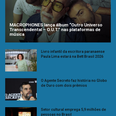
MACROPHONES lança álbum “Outro Universo
Transcendental – O.U.T.” nas plataformas de
música
Livro infantil da escritora paranaense
Paula Lima estará na Bett Brasil 2026
O Agente Secreto faz história no Globo
de Ouro com dois prêmios
Setor cultural emprega 5,9 milhões de
pessoas no Brasil