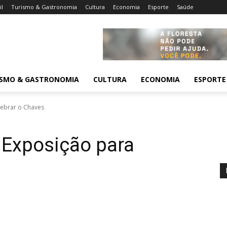
il
Turismo & Gastronomia
Cultura
Economia
Esporte
Saúde
ISMO & GASTRONOMIA
CULTURA
ECONOMIA
ESPORTE
lebrar o Chaves
 Exposição para
s