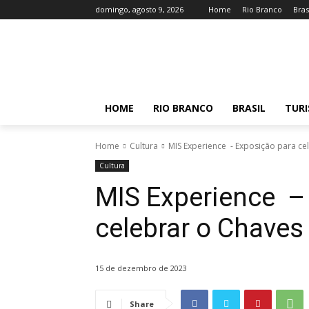
domingo, agosto 9, 2026
Home
Rio Branco
Bras
HOME
RIO BRANCO
BRASIL
TUR
Home
Cultura
MIS Experience - Exposição para ce
Cultura
MIS Experience –
celebrar o Chave
15 de dezembro de 2023
Share