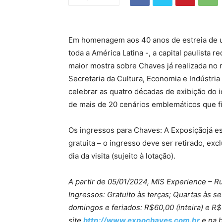
Em homenagem aos 40 anos de estreia de um
toda a América Latina -, a capital paulista 
maior mostra sobre Chaves já realizada n
Secretaria da Cultura, Economia e Indústria
celebrar as quatro décadas de exibição do 
de mais de 20 cenários emblemáticos que f
Os ingressos para Chaves: A Exposiçãojá e
gratuita – o ingresso deve ser retirado, exc
dia da visita (sujeito à lotação).
A partir de 05/01/2024, MIS Experience – R
Ingressos: Gratuito às terças; Quartas às se
domingos e feriados: R$60,00 (inteira) e R
site
http://www.expochaves.com.br
e na b