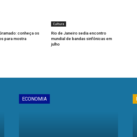
Cultura
 Gramado: conheça os
Rio de Janeiro sedia encontro
os para mostra
mundial de bandas sinfônicas em
julho
ECONOMIA