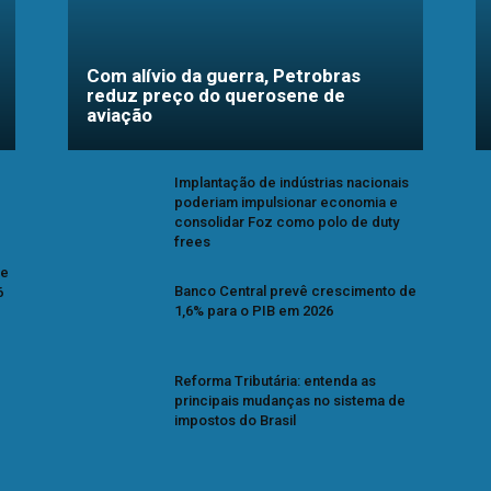
Com alívio da guerra, Petrobras
reduz preço do querosene de
aviação
Implantação de indústrias nacionais
poderiam impulsionar economia e
consolidar Foz como polo de duty
frees
se
Banco Central prevê crescimento de
6
1,6% para o PIB em 2026
Reforma Tributária: entenda as
principais mudanças no sistema de
impostos do Brasil