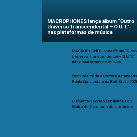
MACROPHONES lança álbum “Outro
Universo Transcendental – O.U.T.”
nas plataformas de música
MACROPHONES lança álbum “Outro
Universo Transcendental – O.U.T.”
nas plataformas de música
Livro infantil da escritora paranaen
Paula Lima estará na Bett Brasil 202
O Agente Secreto faz história no
Globo de Ouro com dois prêmios