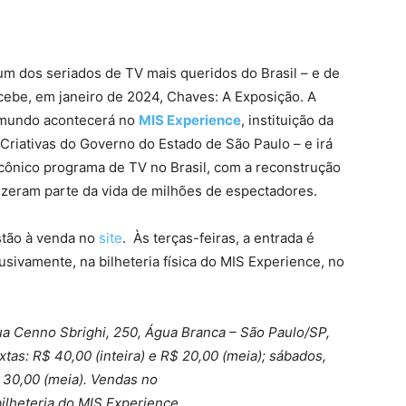
 dos seriados de TV mais queridos do Brasil – e de
recebe, em janeiro de 2024, Chaves: A Exposição. A
o mundo acontecerá no
MIS Experience
, instituição da
 Criativas do Governo do Estado de São Paulo – e irá
icônico programa de TV no Brasil, com a reconstrução
izeram parte da vida de milhões de espectadores.
stão à venda no
site
. Às terças-feiras, a entrada é
lusivamente, na bilheteria física do MIS Experience, no
ua Cenno Sbrighi, 250, Água Branca – São Paulo/SP,
xtas: R$ 40,00 (inteira) e R$ 20,00 (meia); sábados,
$ 30,00 (meia). Vendas no
ilheteria do MIS Experience