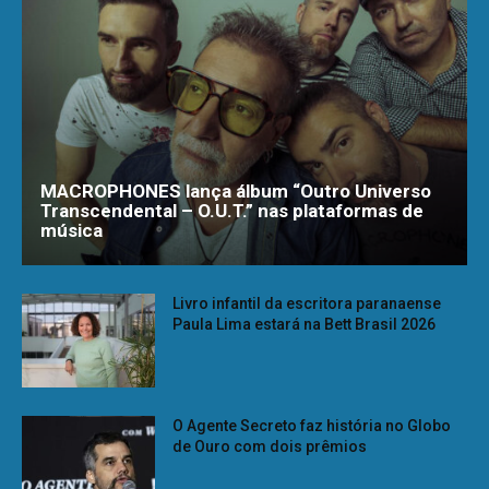
MACROPHONES lança álbum “Outro Universo
Transcendental – O.U.T.” nas plataformas de
música
Livro infantil da escritora paranaense
Paula Lima estará na Bett Brasil 2026
O Agente Secreto faz história no Globo
de Ouro com dois prêmios