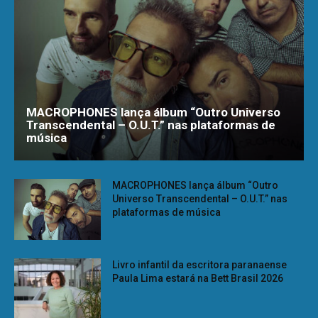
MACROPHONES lança álbum “Outro Universo
Transcendental – O.U.T.” nas plataformas de
música
MACROPHONES lança álbum “Outro
Universo Transcendental – O.U.T.” nas
plataformas de música
Livro infantil da escritora paranaense
Paula Lima estará na Bett Brasil 2026