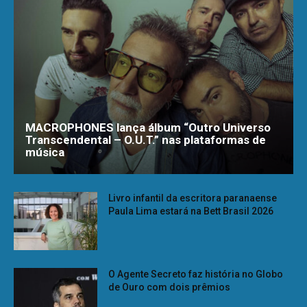
MACROPHONES lança álbum “Outro Universo
Transcendental – O.U.T.” nas plataformas de
música
Livro infantil da escritora paranaense
Paula Lima estará na Bett Brasil 2026
O Agente Secreto faz história no Globo
de Ouro com dois prêmios