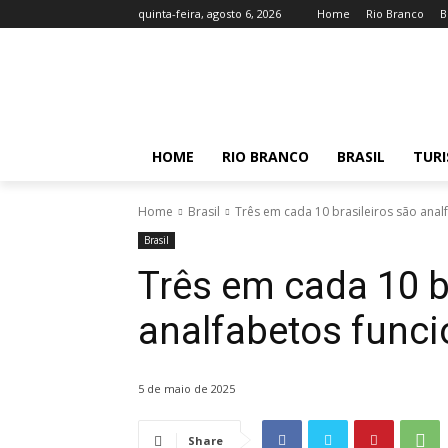
quinta-feira, agosto 6, 2026
Home
Rio Branco
B
HOME
RIO BRANCO
BRASIL
TUR
Home
Brasil
Três em cada 10 brasileiros são anal
Brasil
Três em cada 10 b
analfabetos funci
5 de maio de 2025
Share