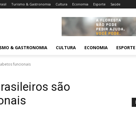
rasil
Turismo & Gastronomia
Cultura
Economia
Esporte
Saúde
ISMO & GASTRONOMIA
CULTURA
ECONOMIA
ESPORTE
fabetos funcionais
rasileiros são
onais