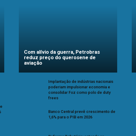
Com alívio da guerra, Petrobras
reduz preço do querosene de
aviação
Implantação de indústrias nacionais
poderiam impulsionar economia e
consolidar Foz como polo de duty
frees
se
Banco Central prevê crescimento de
6
1,6% para o PIB em 2026