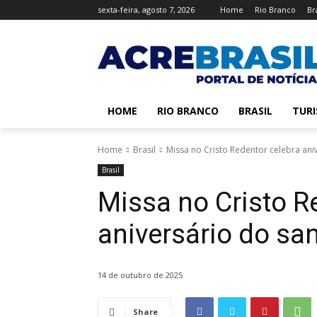
sexta-feira, agosto 7, 2026
Home
Rio Branco
Br
HOME
RIO BRANCO
BRASIL
TUR
Home
Brasil
Missa no Cristo Redentor celebra ani
Brasil
Missa no Cristo R
aniversário do sa
14 de outubro de 2025
Share