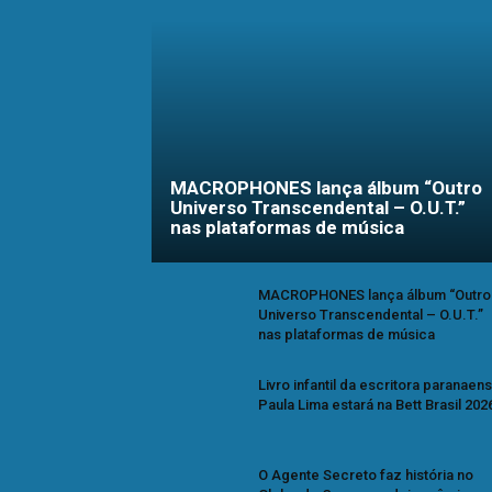
MACROPHONES lança álbum “Outro
Universo Transcendental – O.U.T.”
nas plataformas de música
MACROPHONES lança álbum “Outro
Universo Transcendental – O.U.T.”
nas plataformas de música
Livro infantil da escritora paranaen
Paula Lima estará na Bett Brasil 202
O Agente Secreto faz história no