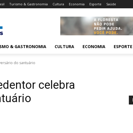
asil
Turismo & Gastronomia
Cultura
Economia
Esporte
Saúde
ISMO & GASTRONOMIA
CULTURA
ECONOMIA
ESPORTE
versário do santuário
edentor celebra
ntuário