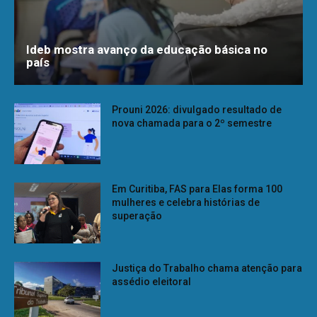
Ideb mostra avanço da educação básica no
país
Prouni 2026: divulgado resultado de
nova chamada para o 2º semestre
Em Curitiba, FAS para Elas forma 100
mulheres e celebra histórias de
superação
Justiça do Trabalho chama atenção para
assédio eleitoral