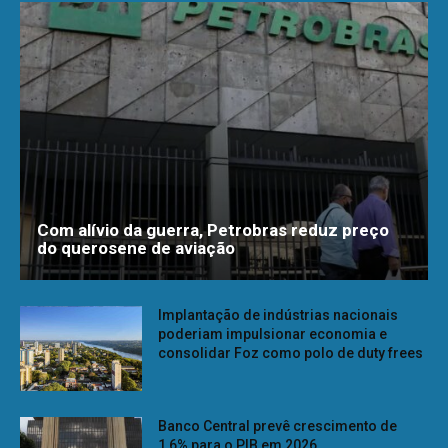
Com alívio da guerra, Petrobras reduz preço
do querosene de aviação
Implantação de indústrias nacionais
poderiam impulsionar economia e
consolidar Foz como polo de duty frees
Banco Central prevê crescimento de
1,6% para o PIB em 2026