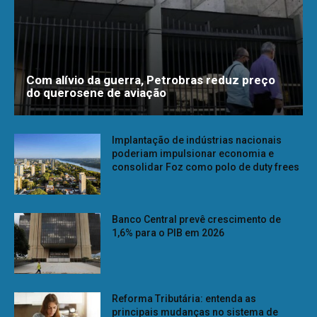
Com alívio da guerra, Petrobras reduz preço
do querosene de aviação
Implantação de indústrias nacionais
poderiam impulsionar economia e
consolidar Foz como polo de duty frees
Banco Central prevê crescimento de
1,6% para o PIB em 2026
Reforma Tributária: entenda as
principais mudanças no sistema de