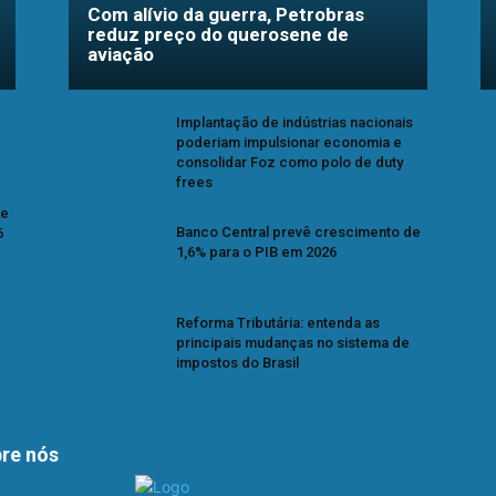
Com alívio da guerra, Petrobras
reduz preço do querosene de
aviação
Implantação de indústrias nacionais
poderiam impulsionar economia e
consolidar Foz como polo de duty
frees
se
Banco Central prevê crescimento de
6
1,6% para o PIB em 2026
Reforma Tributária: entenda as
principais mudanças no sistema de
impostos do Brasil
re nós