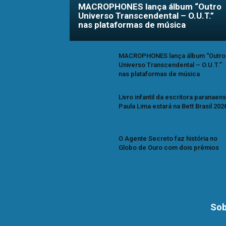
MACROPHONES lança álbum “Outro
Universo Transcendental – O.U.T.”
nas plataformas de música
MACROPHONES lança álbum “Outro
Universo Transcendental – O.U.T.”
nas plataformas de música
Livro infantil da escritora paranaen
Paula Lima estará na Bett Brasil 202
O Agente Secreto faz história no
Globo de Ouro com dois prêmios
Sob