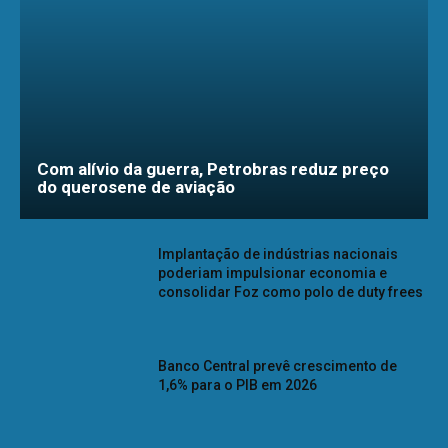
Com alívio da guerra, Petrobras reduz preço
do querosene de aviação
Implantação de indústrias nacionais
poderiam impulsionar economia e
consolidar Foz como polo de duty frees
Banco Central prevê crescimento de
1,6% para o PIB em 2026