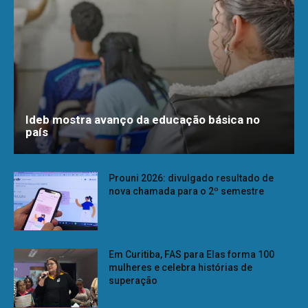
Ideb mostra avanço da educação básica no
país
Prouni 2026: divulgado resultado de
nova chamada para o 2º semestre
Em Curitiba, FAS para Elas forma 100
mulheres e celebra histórias de
superação