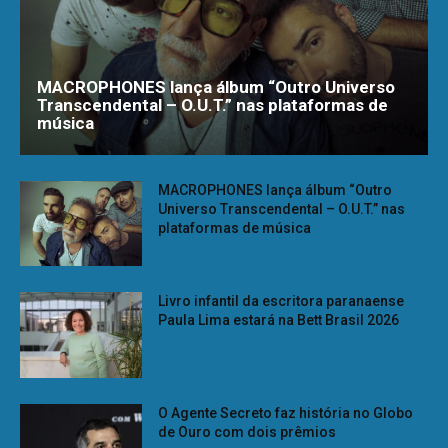
MACROPHONES lança álbum “Outro Universo
Transcendental – O.U.T.” nas plataformas de
música
MACROPHONES lança álbum “Outro
Universo Transcendental – O.U.T.” nas
plataformas de música
Livro infantil da escritora paranaense
Paula Lima estará na Bett Brasil 2026
O Agente Secreto faz história no Globo
de Ouro com dois prêmios