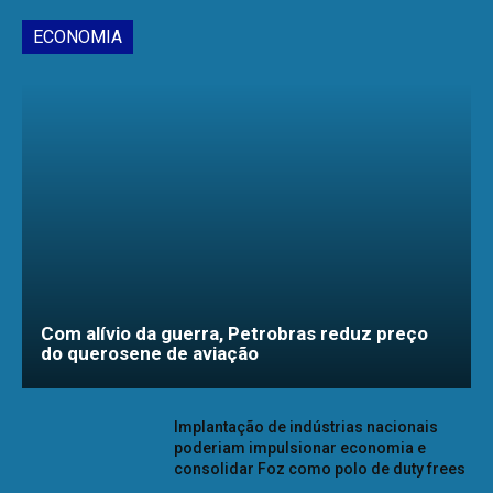
ECONOMIA
Com alívio da guerra, Petrobras reduz preço
do querosene de aviação
Implantação de indústrias nacionais
poderiam impulsionar economia e
consolidar Foz como polo de duty frees