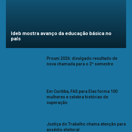
Ideb mostra avanço da educação básica no
país
Prouni 2026: divulgado resultado de
nova chamada para o 2º semestre
Em Curitiba, FAS para Elas forma 100
mulheres e celebra histórias de
superação
Justiça do Trabalho chama atenção para
assédio eleitoral