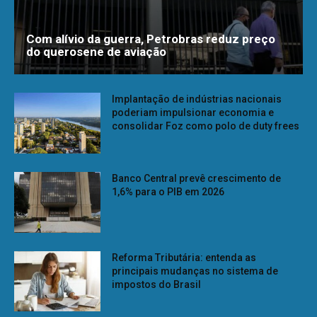
Com alívio da guerra, Petrobras reduz preço
do querosene de aviação
Implantação de indústrias nacionais
poderiam impulsionar economia e
consolidar Foz como polo de duty frees
Banco Central prevê crescimento de
1,6% para o PIB em 2026
Reforma Tributária: entenda as
principais mudanças no sistema de
impostos do Brasil