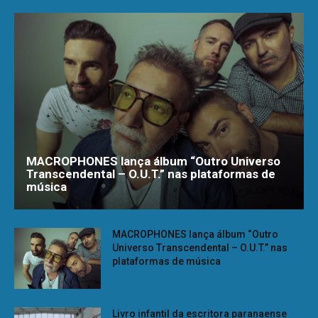
MACROPHONES lança álbum “Outro Universo
Transcendental – O.U.T.” nas plataformas de
música
MACROPHONES lança álbum “Outro
Universo Transcendental – O.U.T.” nas
plataformas de música
Livro infantil da escritora paranaense