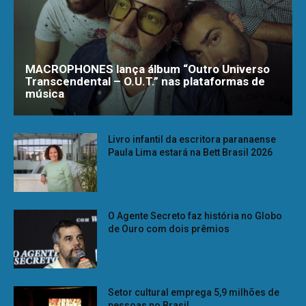
MACROPHONES lança álbum “Outro Universo
Transcendental – O.U.T.” nas plataformas de
música
Livro infantil da escritora paranaense
Paula Lima estará na Bett Brasil 2026
O Agente Secreto faz história no Globo
de Ouro com dois prêmios
Setor cultural emprega 5,9 milhões de
pessoas no Brasil