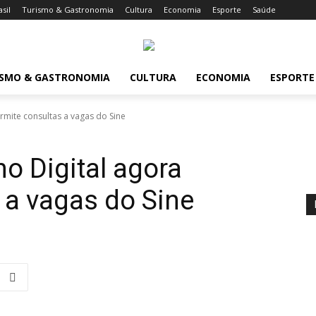
asil
Turismo & Gastronomia
Cultura
Economia
Esporte
Saúde
ISMO & GASTRONOMIA
CULTURA
ECONOMIA
ESPORTE
rmite consultas a vagas do Sine
ho Digital agora
 a vagas do Sine