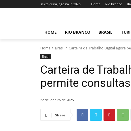
sexta-feira, agosto 7, 2026
Home
Rio Branco
Br
HOME
RIO BRANCO
BRASIL
TUR
Home
Brasil
Carteira de Trabalho Digital agora pe
Brasil
Carteira de Trabal
permite consultas
22 de janeiro de 2025
Share