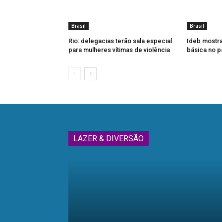
Brasil
Brasil
Rio: delegacias terão sala especial
Ideb mostr
para mulheres vítimas de violência
básica no p
LAZER & DIVERSÃO