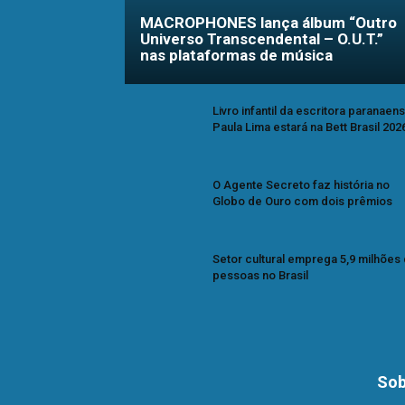
MACROPHONES lança álbum “Outro
Universo Transcendental – O.U.T.”
nas plataformas de música
Livro infantil da escritora paranaen
Paula Lima estará na Bett Brasil 202
O Agente Secreto faz história no
Globo de Ouro com dois prêmios
Setor cultural emprega 5,9 milhões
pessoas no Brasil
Sob