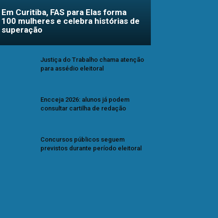
Em Curitiba, FAS para Elas forma
100 mulheres e celebra histórias de
superação
Justiça do Trabalho chama atenção
para assédio eleitoral
Encceja 2026: alunos já podem
consultar cartilha de redação
Concursos públicos seguem
previstos durante período eleitoral