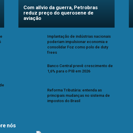
Com alívio da guerra, Petrobras
reduz preço do querosene de
aviação
se
Implantação de indústrias nacionais
6
poderiam impulsionar economia e
consolidar Foz como polo de duty
frees
Banco Central prevê crescimento de
1,6% para o PIB em 2026
 de
Reforma Tributária: entenda as
principais mudanças no sistema de
impostos do Brasil
re nós