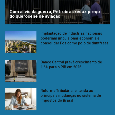
Com alívio da guerra, Petrobras reduz preço
do querosene de aviação
Implantação de indústrias nacionais
poderiam impulsionar economia e
consolidar Foz como polo de duty frees
Banco Central prevê crescimento de
1,6% para o PIB em 2026
Reforma Tributária: entenda as
principais mudanças no sistema de
impostos do Brasil