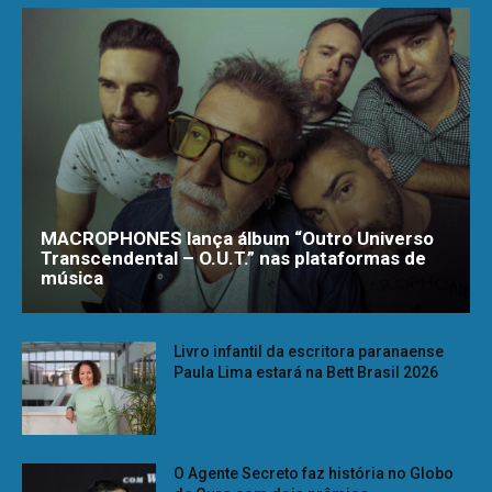
MACROPHONES lança álbum “Outro Universo
Transcendental – O.U.T.” nas plataformas de
música
Livro infantil da escritora paranaense
Paula Lima estará na Bett Brasil 2026
O Agente Secreto faz história no Globo